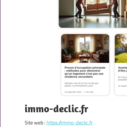
immo-declic.fr
Site web :
https://immo-declic.fr